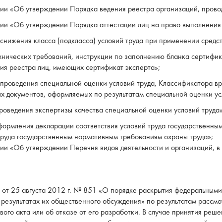
и «Об утверждении Порядка ведения реестра организаций, провод
и «Об утверждении Порядка аттестации лиц на право выполнения 
нижения класса (подкласса) условий труда при применении средст
нических требований, инструкции по заполнению бланка сертифик
ния реестра лиц, имеющих сертификат эксперта»;
роведения специальной оценки условий труда, Классификатора вр
ых документов, оформляемых по результатам специальной оценки ус
оведения экспертизы качества специальной оценки условий труда»
ормления декларации соответствия условий труда государственны
труда государственным нормативным требованиям охраны труда»;
и «Об утверждении Перечня видов деятельности и организаций, в 
Ф от 25 августа 2012 г. № 851 «О порядке раскрытия федеральным
и результатах их общественного обсуждения» по результатам расс
ого акта или об отказе от его разработки. В случае принятия реше