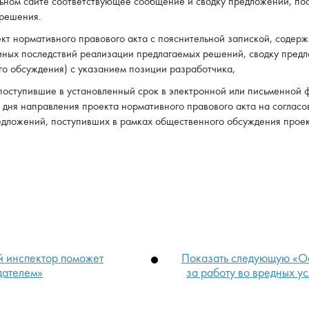
ьном сайте соответствующее сообщение и сводку предложений, по
 решения.
кт нормативного правового акта с пояснительной запиской, содер
иных последствий реализации предлагаемых решений, сводку пред
го обсуждения) с указанием позиции разработчика,
 поступившие в установленный срок в электронной или письменной
е дня направления проекта нормативного правового акта на согла
едложений, поступивших в рамках общественного обсуждения проек
 инспектор поможет
Показать слeдующую «Ос
дателем»
за работу во вредных у