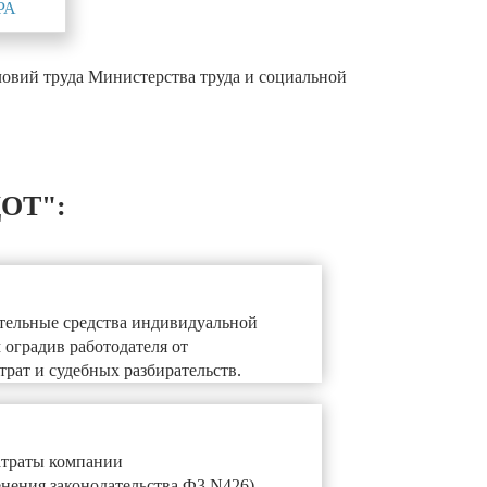
РА
вий труда Министерства труда и социальной
ЦОТ":
тельные средства индивидуальной
 оградив работодателя от
рат и судебных разбирательств.
атраты компании
енения законодательства Ф3 N426)