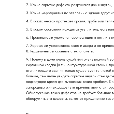
2. Какие скрытые дефекты разрушают дом изнутри, г
3. Какие мероприятия по утеплению здания дадут 
4. В каких местах протекает кровля, трубы или тепл
5. В каком состоянии находится утеплитель, есть ил
6. Правильно ли уложена пароизоляция и нет ли в 
7. Хорошо ли установлены окна и двери и не пришла
8. Герметичны ли оконные стеклопакеты.
9. Почему в доме очень сухой или очень влажный в
кирпичной кладки (в т.ч. оштукатуренной стены), пр
отапливаемого здания всегда существует тепловой 
больше, тем легче увидеть скрытые внутри стен де
подходящее время для выявления таких проблем. Кр
загородных жилых домов) эти причины являются гор
Обнаружение таких дефектов не требует больших т
обнаружить эти дефекты, является применение «аэр