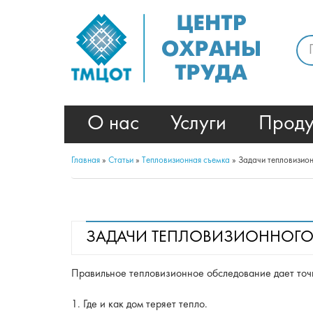
О нас
Услуги
Проду
Главная
»
Статьи
»
Тeпловизионная съeмка
»
Задачи тепловизио
ЗАДАЧИ ТЕПЛОВИЗИОННОГ
Правильное тепловизионное обследование дает точ
1. Где и как дом теряет тепло.