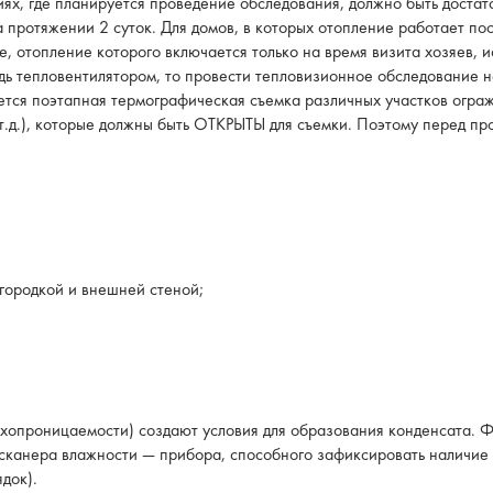
иях, где планируется проведение обследования, должно быть доста
ротяжении 2 суток. Для домов, в которых отопление работает пост
е, отопление которого включается только на время визита хозяев, 
удь тепловентилятором, то провести тепловизионное обследование н
ется поэтапная термографическая съемка различных участков огра
 т.д.), которые должны быть ОТКРЫТЫ для съемки. Поэтому перед пр
городкой и внешней стеной;
хопроницаемости) создают условия для образования конденсата. Ф
сканера влажности — прибора, способного зафиксировать наличие и
док).