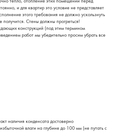
точно тепло, отопление этих помещений перед
оянно, и для квартир это условие не представляет
исполнение этого требования не должно ускользнуть
е получится. Стены должны прогреться!
ждающих конструкций (под этим термином
оведением работ мы убедительно просим убрать все
акт наличия конденсата достоверно
збыточной влаги на глубине до 100 мм (не путать с