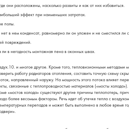
де они расположены, насколько развиты и как от них избавиться.
наибольший эффект при наименьших затратах.
ые полы.
и нет в нем конденсат, равномерно ли он уложен и не сместился ли с
ней повреждений.
 ли в негодность монтажная пена в оконных швах.
оздух.10. и многое другое. Кроме того, тепловизионными методами
оверить работу радиаторов отопления, составить точную схему скрыт
поток, направленный наружу. На мощность этого потока влияет пер
фекты, связанные с теплопроводностью материалов («мосты холода»)
оме «мостов холода» существуют другие причины теплопотерь, прич
аздо более весомым фактором. Речь идет об утечке тепла с воздух
емпературных перепадов и может быть выполнено в любое время г
одвери».