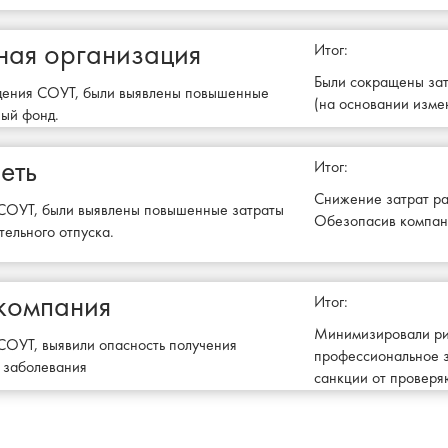
ная организация
Итог:
Были сокращены за
едения СОУТ, были выявлены повышенные
(на основании изме
ный фонд.
еть
Итог:
Снижение затрат ра
 СОУТ, были выявлены повышенные затраты
Обезопасив компан
тельного отпуска.
компания
Итог:
Минимизировали ри
СОУТ, выявили опасность получения
профессиональное 
 заболевания
санкции от проверя