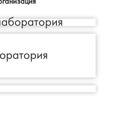
рганизация
лаборатория
боратория